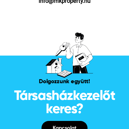
info@mkproperty.hu
Dolgozzunk együtt!
Társasházkezelőt
keres?
Kapcsolat