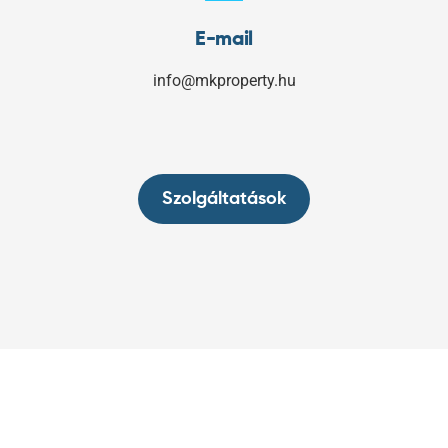
E-mail
info@mkproperty.hu
Szolgáltatások