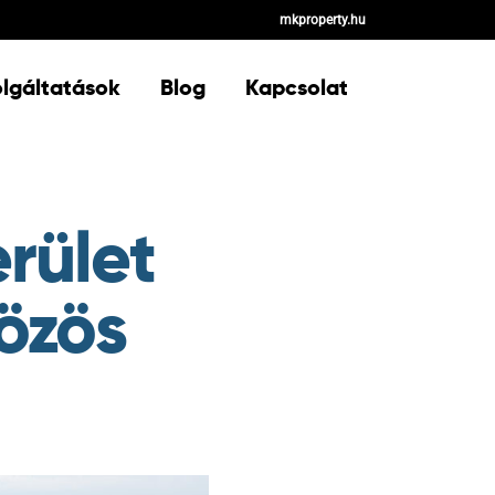
mkproperty.hu
lgáltatások
Blog
Kapcsolat
erület
közös