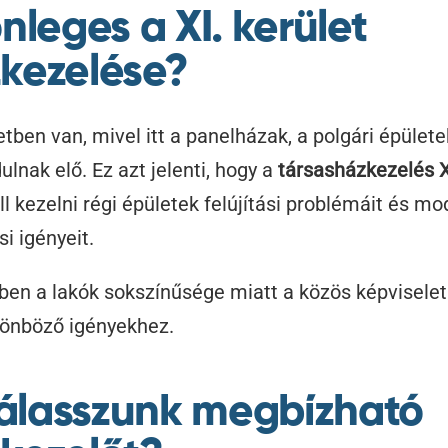
nleges a XI. kerület
kezelése?
tben van, mivel itt a panelházak, a polgári épülete
lnak elő. Ez azt jelenti, hogy a
társasházkezelés XI
l kezelni régi épületek felújítási problémáit és mo
i igényeit.
etben a lakók sokszínűsége miatt a közös képvisele
lönböző igényekhez.
álasszunk megbízható