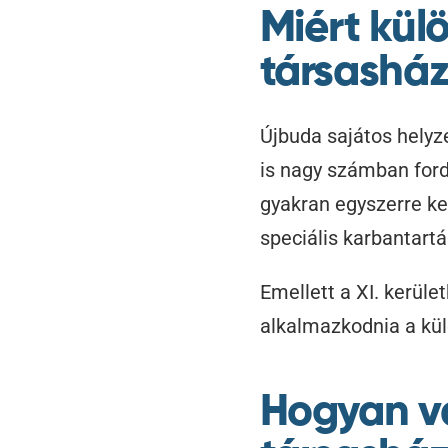
Miért külö
társasház
Újbuda sajátos helyze
is nagy számban fordu
gyakran egyszerre kel
speciális karbantartás
Emellett a XI. kerül
alkalmazkodnia a kü
Hogyan v