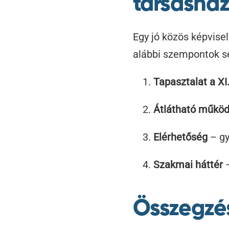
társasház
Egy jó közös képvise
alábbi szempontok se
Tapasztalat a XI
Átlátható műkö
Elérhetőség
– gy
Szakmai háttér
–
Összegzé