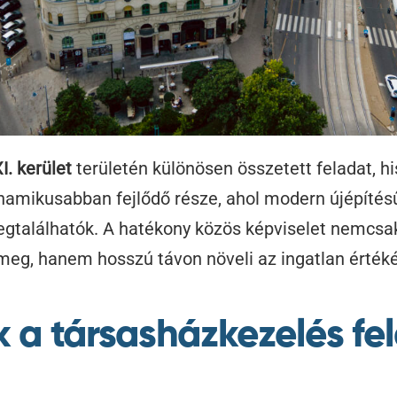
I. kerület
területén különösen összetett feladat, h
namikusabban fejlődő része, ahol modern újépítés
egtalálhatók. A hatékony közös képviselet nemcsa
meg, hanem hosszú távon növeli az ingatlan értékét
ik a társasházkezelés fe