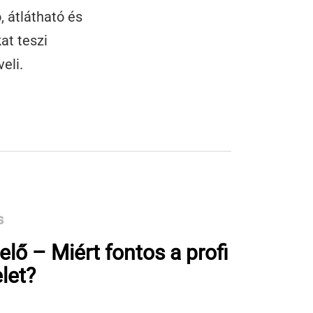
 átlátható és
at teszi
eli.
s
lő – Miért fontos a profi
let?