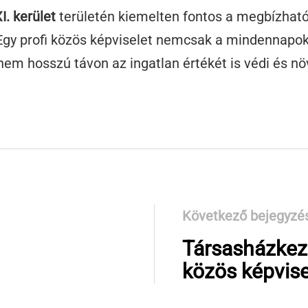
. kerület
területén kiemelten fontos a megbízható,
gy profi közös képviselet nemcsak a mindennapok
em hosszú távon az ingatlan értékét is védi és növ
Következő bejegyzé
Társasházkeze
közös képvise