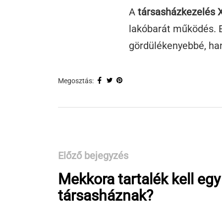
A
társasházkezelés XI
lakóbarát működés. E
gördülékenyebbé, han
Megosztás:
Előző bejegyzés
Mekkora tartalék kell egy
társasháznak?