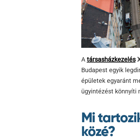
A
társasházkezelés
X
Budapest egyik legdi
épületek egyaránt m
ügyintézést könnyíti 
Mi tartoz
közé?