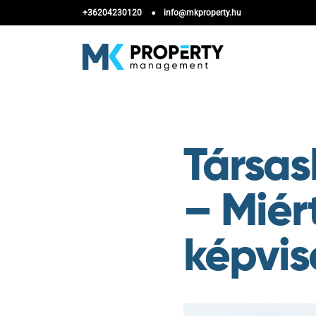
+36204230120
info@mkproperty.hu
Társas
– Miért
képvis