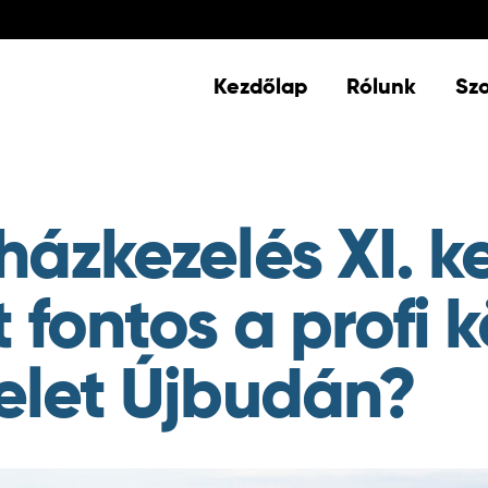
Kezdőlap
Rólunk
Szo
házkezelés XI. k
 fontos a profi 
elet Újbudán?