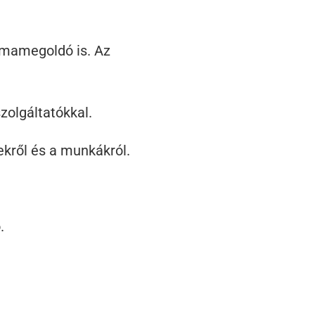
émamegoldó is. Az
szolgáltatókkal.
kről és a munkákról.
.