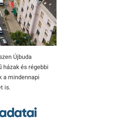
iszen Újbuda
ű házak és régebbi
k a mindennapi
 is.
ladatai